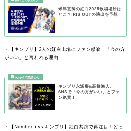
米津玄師の紅白2025歌唱場所は
どこ？IRIS OUTの演出を予想
・【キンプリ】2人の紅白出場にファン感涙！「今の方
がいい」と言われる理由
キンプリ永瀬廉&髙橋海人、
SNSで「今の方がいい」とファ
ン絶賛！
・【Number_i vs キンプリ】紅白共演で再注目！どっ