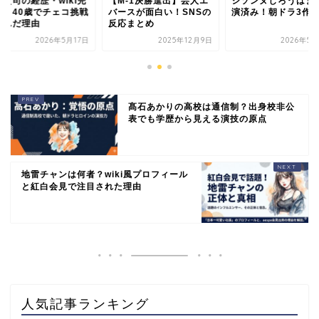
野貴司の経歴・wiki完
【M-1決勝進出】芸人エ
シソンヌじろうはま
版｜40歳でチェコ挑戦
バースが面白い！SNSの
演済み！朝ドラ3作
選んだ理由
反応まとめ
2026年5月17日
2025年12月9日
2026年5月
髙石あかりの高校は通信制？出身校非公
表でも学歴から見える演技の原点
地雷チャンは何者？wiki風プロフィール
と紅白会見で注目された理由
人気記事ランキング