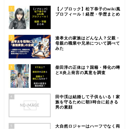
1
【ノブロック】松下恭子のwiki風
プロフィール！経歴・学歴まとめ
2
達孝太の家族はどんな人？父親・
母親の職業や兄弟について調べて
みた
3
柴田淳の正体は？国籍・帰化の噂
とX炎上発言の真意を調査
4
田中渓は結婚して子供もいる！家
族を守るために朝3時台に起きる
男の素顔
5
大自然ロジャーはハーフでなく両