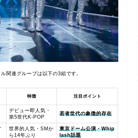
ル関連グループは以下の3組です。
特徴
注目ポイント
デビュー即人気・
B
若者世代の象徴的存在
第5世代K-POP
世界的人気・SMか
東京ドーム公演・Whip
T
ら14年ぶり
lash話題