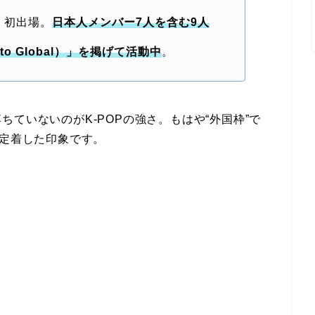
：初出場。
日本人メンバー7人を含む9人
to Global）」を掲げて活動中
。
ていないのがK-POPの強さ。もはや“外国枠”で
と定着した印象です。