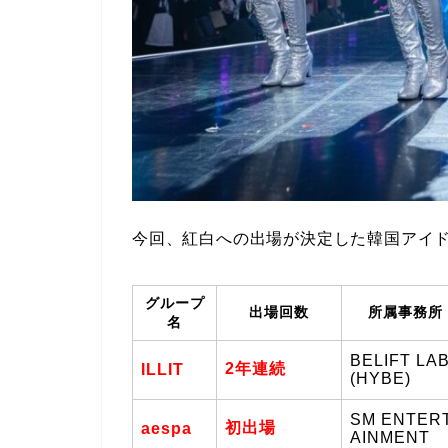
今回、紅白への出場が決定した韓国アイド
グループ
出場回数
所属事務所
名
BELIFT LA
2年連続
ILLIT
(HYBE)
SM ENTER
初出場
aespa
AINMENT