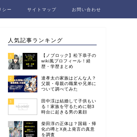
リシー
サイトマップ
お問い合わせ
人気記事ランキング
【ノブロック】松下恭子の
1
wiki風プロフィール！経
歴・学歴まとめ
達孝太の家族はどんな人？
2
父親・母親の職業や兄弟に
ついて調べてみた
田中渓は結婚して子供もい
3
る！家族を守るために朝3
時台に起きる男の素顔
柴田淳の正体は？国籍・帰
4
化の噂とX炎上発言の真意
を調査