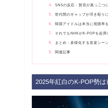
SNSの反応：賛否が真っ二つ
世代間のギャップが浮き彫り
韓国アイドルは本当に視聴率
それでもNHKがK-POPを起
まとめ：多様化する音楽シー
関連記事
2025年紅白のK-POP