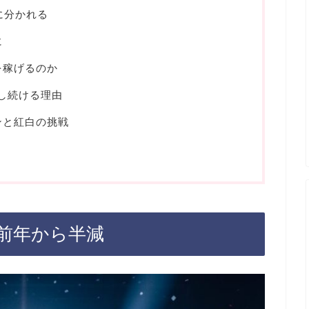
に分かれる
に
を稼げるのか
用し続ける理由
ンと紅白の挑戦
勢は前年から半減