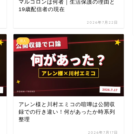
マルコロンは何者｜生活保護の理由と
19歳配信者の現在
日
2026年7月22日
芸人
アレン様と川村エミコの喧嘩は公開収
録での行き違い！何があったか時系列
整理
日
2026年7月17日