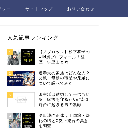
リシー
サイトマップ
お問い合わせ
人気記事ランキング
【ノブロック】松下恭子の
1
wiki風プロフィール！経
歴・学歴まとめ
達孝太の家族はどんな人？
2
父親・母親の職業や兄弟に
ついて調べてみた
田中渓は結婚して子供もい
3
る！家族を守るために朝3
時台に起きる男の素顔
柴田淳の正体は？国籍・帰
4
化の噂とX炎上発言の真意
を調査