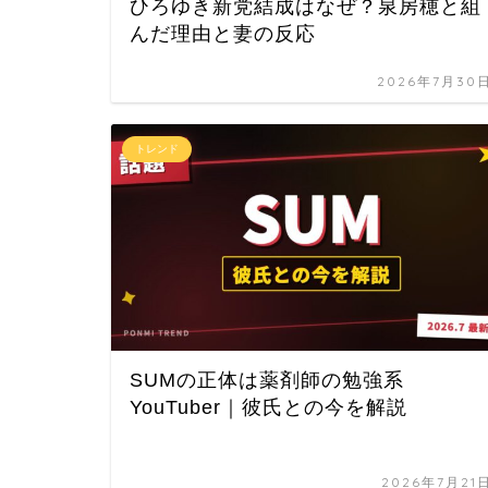
ひろゆき新党結成はなぜ？泉房穂と組
んだ理由と妻の反応
2026年7月30
トレンド
SUMの正体は薬剤師の勉強系
YouTuber｜彼氏との今を解説
2026年7月21