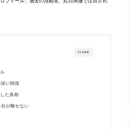
風プロフィール、過去の活動名、紅白関連で注目され
CLOSE
ール
の深い関係
席した真相
ら目が離せない