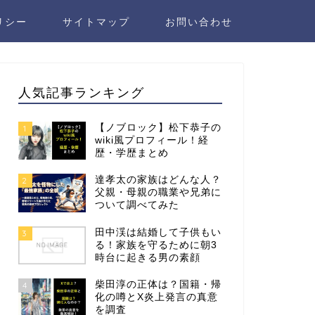
リシー
サイトマップ
お問い合わせ
人気記事ランキング
【ノブロック】松下恭子の
1
wiki風プロフィール！経
歴・学歴まとめ
達孝太の家族はどんな人？
2
父親・母親の職業や兄弟に
ついて調べてみた
田中渓は結婚して子供もい
3
る！家族を守るために朝3
時台に起きる男の素顔
柴田淳の正体は？国籍・帰
4
化の噂とX炎上発言の真意
を調査