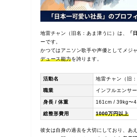
地雷チャン（旧名：あま津うに）は、
「
ーです。
かつてはアニソン歌手や声優としてメジ
デュース能力
を誇ります。
活動名
地雷チャン（旧
職業
インフルエンサー
身長 / 体重
161cm / 39kg〜4
総整形費用
1000万円以上
彼女は自身の過去を大切にしており、あ