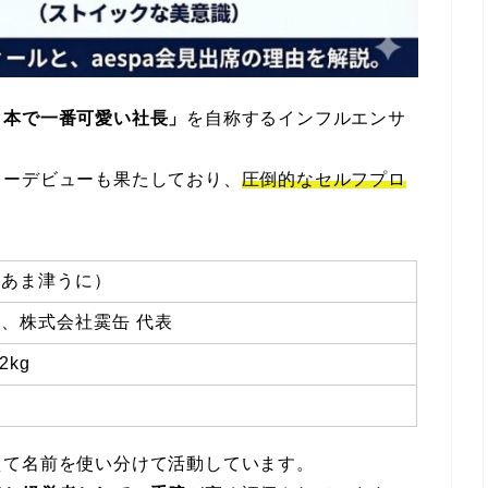
日本で一番可愛い社長」
を自称するインフルエンサ
ャーデビューも果たしており、
圧倒的なセルフプロ
：あま津うに）
、株式会社霙缶 代表
2kg
えて名前を使い分けて活動しています。