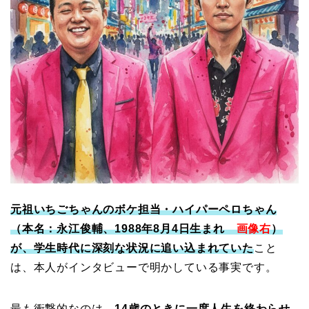
元祖いちごちゃんのボケ担当・ハイパーペロちゃん
（本名：永江俊輔、1988年8月4日生まれ
画像右
）
が、学生時代に深刻な状況に追い込まれていた
こと
は、本人がインタビューで明かしている事実です。
最も衝撃的なのは、
14歳のときに一度人生を終わらせ