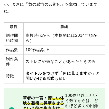
が、まさに「負の感情の芸術化」を象徴しています
ね。
項目
詳細
制作開
高校時代から（本格的には2014年頃か
始時期
ら）
作品数
100作品以上
制作条
ストレスや嫌なことがあったときのみ
件
タイトルをつけず「何に見えますか」と
特徴
問いかける形式
も多い
100作品以上とい
筆者の一言：
苦しい体
う数字からは、ど
験を芸術に昇華させる
れほど多くの困難
という彼の生き方は、