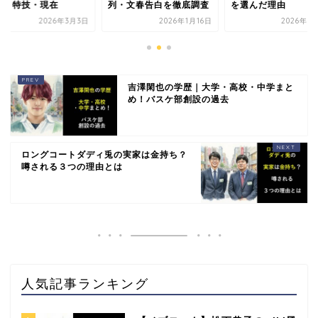
歴・特技・現在
列・文春告白を徹底調査
を選んだ理由
2026年3月3日
2026年1月16日
2026年5
吉澤閑也の学歴｜大学・高校・中学まと
め！バスケ部創設の過去
ロングコートダディ兎の実家は金持ち？
噂される３つの理由とは
人気記事ランキング