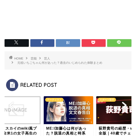
HOME
芸能
芸人
元祖いちごちゃん何があった？過去のいじめられた体験まとめ
RELATED POST
アーティスト
スポーツ選手
ークスカイのwiki風プ
ME:I加藤心は何があっ
荻野貴司の経歴・wik
フ!全米1の女子高生の
た？脱退の真相と時系
全版｜40歳でチェコ