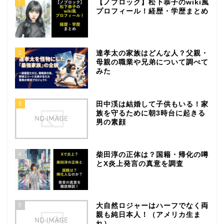
1
【ノブロック】松下恭子のwiki風
プロフィール！経歴・学歴まとめ
2
達孝太の家族はどんな人？父親・
母親の職業や兄弟について調べて
みた
3
田中渓は結婚して子供もいる！家
族を守るために朝3時台に起きる
男の素顔
4
柴田淳の正体は？国籍・帰化の噂
とX炎上発言の真意を調査
5
大自然ロジャーはハーフでなく両
親も純日本人！（アメリカ生ま
れ）