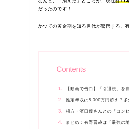
なんと、「消えた」どころか、現在
計1
だったのです！
かつての黄金期を知る世代が驚愕する、
Contents
【動画で告白】「引退説」を
推定年収は5,000万円超え？
相方・濱口優さんとの「コン
まとめ：有野晋哉は「最強の