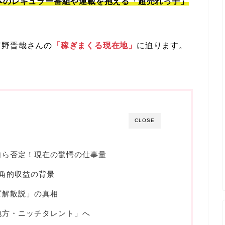
1本のレギュラー番組や連載を抱える「超売れっ子」
有野晋哉さんの
「稼ぎまくる現在地」
に迫ります。
CLOSE
自ら否定！現在の驚愕の仕事量
多角的収益の背景
ビ解散説」の真相
地方・ニッチタレント」へ