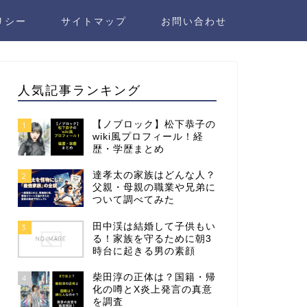
リシー
サイトマップ
お問い合わせ
人気記事ランキング
【ノブロック】松下恭子の
1
wiki風プロフィール！経
歴・学歴まとめ
達孝太の家族はどんな人？
2
父親・母親の職業や兄弟に
ついて調べてみた
田中渓は結婚して子供もい
3
る！家族を守るために朝3
時台に起きる男の素顔
柴田淳の正体は？国籍・帰
4
化の噂とX炎上発言の真意
を調査