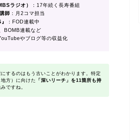
MBSラジオ）
：17年続く長寿番組
講師
：月2コマ担当
S』
：FOD連載中
、BOMB連載など
YouTubeやブログ等の収益化
標にするのはもう古いことがわかります。特定
、地方）に向けた
「深いリーチ」を11箇所も持
強みですね。