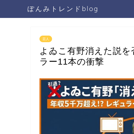
ぽんみトレンドblog
芸人
よゐこ有野消えた説を
ラー11本の衝撃