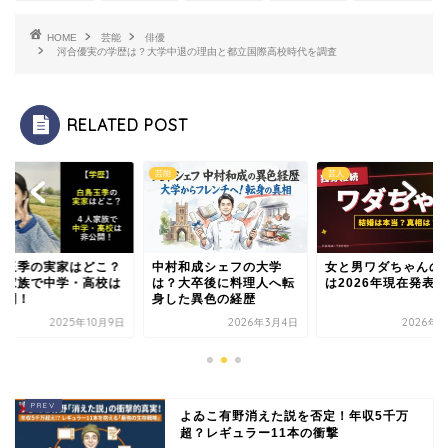
HOME
芸能
俳優
河合優実の学歴は？大学中退の理由と都立国際高校時代を調査
RELATED POST
芸能
芸人
鳥玉季の実家はどこ？
中村和成シェフの大学
女と男ワダちゃんの
人家族で中学・高校は
は？大卒後に料理人へ転
は2026年現在発表
公開！
身した異色の経歴
2025年10月9日
2026年3月4日
2026年5
よゐこ有野消えた説を否定！年収5千万
超？レギュラー11本の衝撃