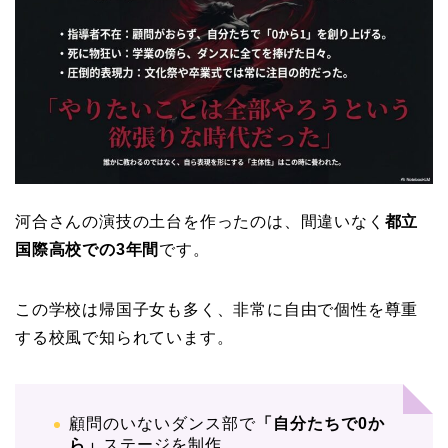
河合さんの演技の土台を作ったのは、間違いなく
都立
国際高校での3年間
です。
この学校は帰国子女も多く、非常に自由で個性を尊重
する校風で知られています。
顧問のいないダンス部で
「自分たちで0か
ら」
ステージを制作