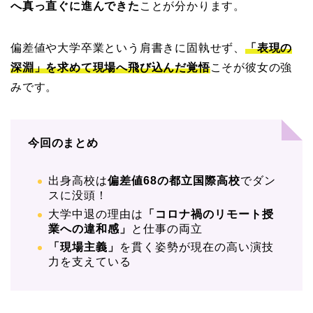
へ真っ直ぐに進んできた
ことが分かります。
偏差値や大学卒業という肩書きに固執せず、
「表現の
深淵」を求めて現場へ飛び込んだ覚悟
こそが彼女の強
みです。
今回のまとめ
出身高校は
偏差値68の都立国際高校
でダン
スに没頭！
大学中退の理由は
「コロナ禍のリモート授
業への違和感」
と仕事の両立
「現場主義」
を貫く姿勢が現在の高い演技
力を支えている