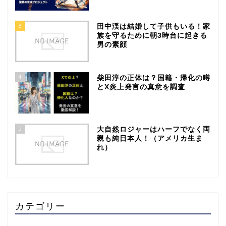
3
田中渓は結婚して子供もいる！家
族を守るために朝3時台に起きる
男の素顔
4
柴田淳の正体は？国籍・帰化の噂
とX炎上発言の真意を調査
5
大自然ロジャーはハーフでなく両
親も純日本人！（アメリカ生ま
れ）
カテゴリー