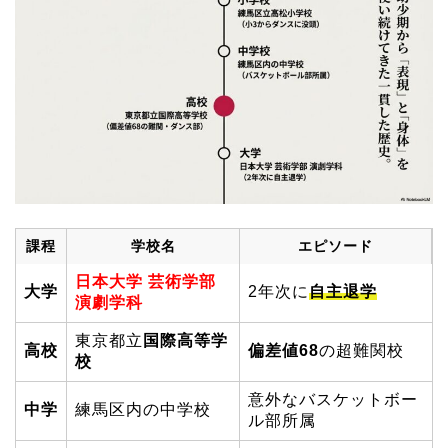
課程
学校名
エピソード
日本大学 芸術学部
大学
2年次に
自主退学
演劇学科
東京都立
国際高等学
高校
偏差値68
の超難関校
校
意外なバスケットボー
中学
練馬区内の中学校
ル部所属