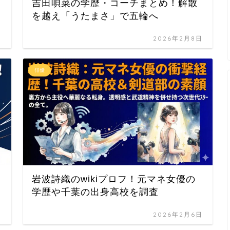
吉田唄菜の学歴・コーチまとめ！解散
を越え「うたまさ」で五輪へ
日
2026年2月8日
俳優
岩波詩織のwikiプロフ！元マネ女優の
学歴や千葉の出身高校を調査
日
2026年2月6日