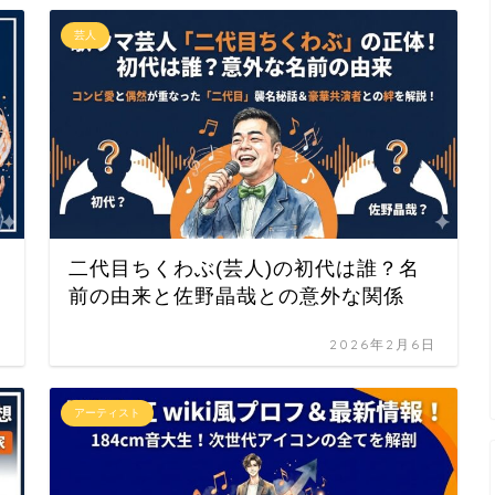
芸人
二代目ちくわぶ(芸人)の初代は誰？名
前の由来と佐野晶哉との意外な関係
日
2026年2月6日
アーティスト