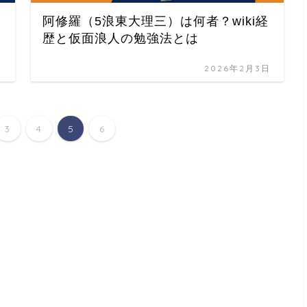
阿修羅（5浪東大理三）は何者？wiki経
歴と仮面浪人の勉強法とは
日
2026年2月3日
3
4
5
6