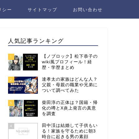
リシー
サイトマップ
お問い合わせ
人気記事ランキング
【ノブロック】松下恭子の
1
wiki風プロフィール！経
歴・学歴まとめ
達孝太の家族はどんな人？
2
父親・母親の職業や兄弟に
ついて調べてみた
柴田淳の正体は？国籍・帰
3
化の噂とX炎上発言の真意
を調査
田中渓は結婚して子供もい
4
る！家族を守るために朝3
時台に起きる男の素顔