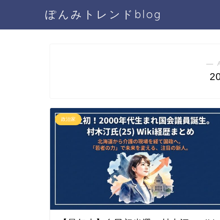
ぽんみトレンドblog
― 
2
政治家