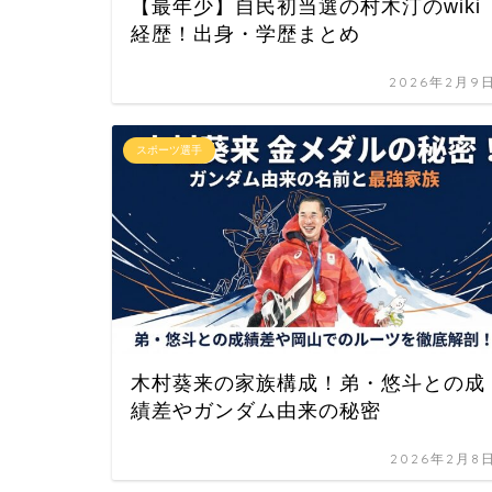
【最年少】自民初当選の村木汀のwiki
経歴！出身・学歴まとめ
2026年2月9
スポーツ選手
木村葵来の家族構成！弟・悠斗との成
績差やガンダム由来の秘密
2026年2月8