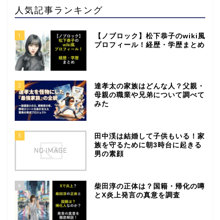
人気記事ランキング
1
【ノブロック】松下恭子のwiki風
プロフィール！経歴・学歴まとめ
2
達孝太の家族はどんな人？父親・
母親の職業や兄弟について調べて
みた
3
田中渓は結婚して子供もいる！家
族を守るために朝3時台に起きる
男の素顔
4
柴田淳の正体は？国籍・帰化の噂
とX炎上発言の真意を調査