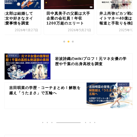
月隆太郎は結婚して
田中真美子の父親は大手
井上尚弥ピカソ戦の
？彼女や好きなタイ
企業の会社員！年収
イトマネー40億は本
・恋愛事情を調査
1200万超のエリート
報道と手取りを検証
2026年1月27日
2026年5月21日
2025年12
岩波詩織のwikiプロフ！元マネ女優の学
歴や千葉の出身高校を調査
吉田唄菜の学歴・コーチまとめ！解散を
越え「うたまさ」で五輪へ