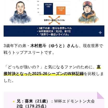
3歳年下の弟・
木村悠斗（ゆうと）さん
も、現在世界で
戦うトップアスリートです。
「どっちが強いの？」と気になるファンのために、
直
接対決となった2025-26シーズンのW杯記録
を比較しま
した。
兄：葵来（21歳）
：W杯エドモントン大会
2位（179.25点）