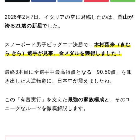
2026年2月7日、イタリアの空に君臨したのは、
岡山が
誇る21歳の新星
でした。
スノーボード男子ビッグエア決勝で、
木村葵来（きむ
ら きら）選手が見事、金メダルを獲得しました！
最終3本目に全選手中最高得点となる「90.50点」を叩
き出した大逆転劇に、日本中が震えましたね。
この「有言実行」を支えた
最強の家族構成
と、そのユ
ニークなルーツを徹底解説します。