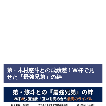
弟・木村悠斗との成績差！W杯で見
せた「最強兄弟」の絆