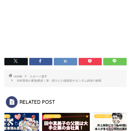
HOME
スポーツ選手
木村葵来の家族構成！弟・悠斗との成績差やガンダム由来の秘密
RELATED POST
ーツ選手
スポーツ選手
スポーツ選手