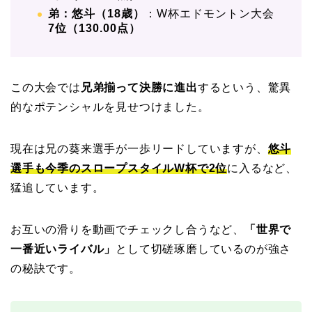
弟：悠斗（18歳）
：W杯エドモントン大会
7位（130.00点）
この大会では
兄弟揃って決勝に進出
するという、驚異
的なポテンシャルを見せつけました。
現在は兄の葵来選手が一歩リードしていますが、
悠斗
選手も今季のスロープスタイルW杯で2位
に入るなど、
猛追しています。
お互いの滑りを動画でチェックし合うなど、
「世界で
一番近いライバル」
として切磋琢磨しているのが強さ
の秘訣です。