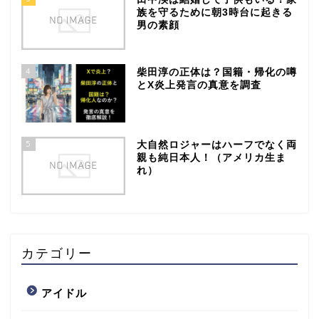
族を守るために朝3時台に起きる
男の素顔
4
柴田淳の正体は？国籍・帰化の噂
とX炎上発言の真意を調査
5
大自然ロジャーはハーフでなく両
親も純日本人！（アメリカ生ま
れ）
カテゴリー
アイドル