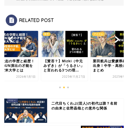
RELATED POST
歌手
アイドル
永壮志の学歴と経歴！
【賛否？】Mizki（中元
栗田航兵は愛媛県砥
HOGUN演出の才能を
みずき）が「うるさい」
出身！中学・高校の
んだ米大学とは
と言われる3つの理...
まとめ
2026年1月1日
2025年11月27日
2025年9月
二代目ちくわぶ(芸人)の初代は誰？名前
の由来と佐野晶哉との意外な関係