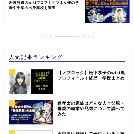
岩波詩織のwikiプロフ！元マネ女優の学
歴や千葉の出身高校を調査
人気記事ランキング
1
【ノブロック】松下恭子のwiki風
プロフィール！経歴・学歴まとめ
2
達孝太の家族はどんな人？父親・
母親の職業や兄弟について調べて
みた
3
田中渓は結婚して子供もいる！家