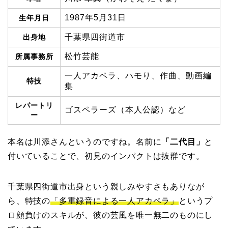
1987年5月31日
生年月日
千葉県四街道市
出身地
松竹芸能
所属事務所
一人アカペラ、ハモり、作曲、動画編
特技
集
レパートリ
ゴスペラーズ（本人公認）など
ー
本名は川添さんというのですね。名前に
「二代目」
と
付いていることで、初見のインパクトは抜群です。
千葉県四街道市出身という親しみやすさもありなが
ら、特技の
「多重録音による一人アカペラ」
というプ
ロ顔負けのスキルが、彼の芸風を唯一無二のものにし