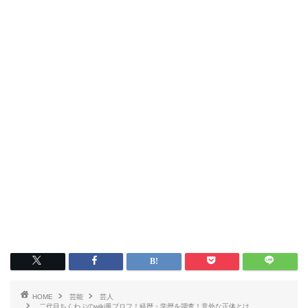
HOME
芸能
芸人
二代目ちくわぶのwiki風プロフ！経歴・学歴を調査！意外な正体とは