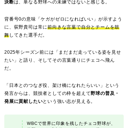
決断
は、単なる野球への未練ではないと感じる。
背番号0の意味「ケガがゼロになればいい」が示すよう
に、荻野貴司は常に
前向きな言葉で自分とチームを鼓
舞
してきた選手だ。
2025年シーズン前には「まだまだ走っている姿を見せ
たい」と語り、そしてその言葉通りにチェコへ飛ん
だ。
「日本とのつなぎ役、架け橋になれたらいい」という
発言からは、競技者としての枠を超えて
野球の普及・
発展に貢献したい
という強い志が見える。
WBCで世界に印象を残したチェコ野球が、