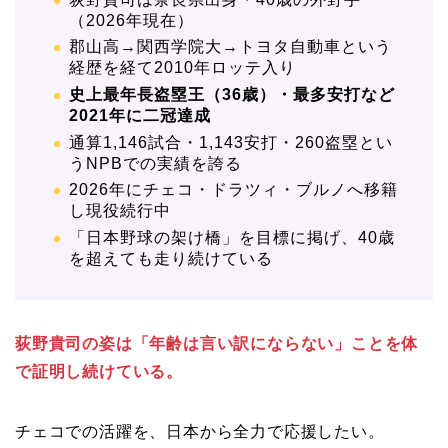
（2026年現在）
郡山高→関西学院大→トヨタ自動車という
経歴を経て2010年ロッテ入り
史上最年長盗塁王（36歳）・最多安打など
2021年に二冠達成
通算1,146試合・1,143安打・260盗塁とい
うNPBでの実績を誇る
2026年にチェコ・ドラツィ・ブルノへ移籍
し現役続行中
「日本野球の架け橋」を目標に掲げ、40歳
を超えても走り続けている
荻野貴司の姿は「年齢は言い訳にならない」ことを体
で証明し続けている。
チェコでの活躍を、日本から全力で応援したい。