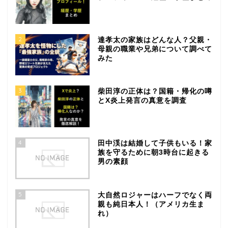
2
達孝太の家族はどんな人？父親・
母親の職業や兄弟について調べて
みた
3
柴田淳の正体は？国籍・帰化の噂
とX炎上発言の真意を調査
4
田中渓は結婚して子供もいる！家
族を守るために朝3時台に起きる
男の素顔
5
大自然ロジャーはハーフでなく両
親も純日本人！（アメリカ生ま
れ）