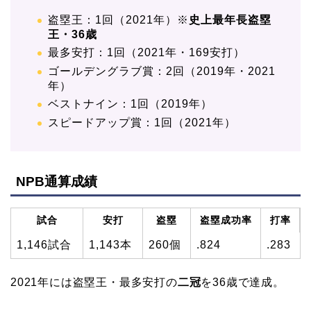
盗塁王：1回（2021年）※
史上最年長盗塁
王・36歳
最多安打：1回（2021年・169安打）
ゴールデングラブ賞：2回（2019年・2021
年）
ベストナイン：1回（2019年）
スピードアップ賞：1回（2021年）
NPB通算成績
試合
安打
盗塁
盗塁成功率
打率
1,146試合
1,143本
260個
.824
.283
2021年には盗塁王・最多安打の
二冠
を36歳で達成。