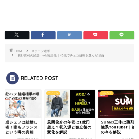
HOME
スポーツ選手
荻野貴司の経歴・wiki完全版｜40歳でチェコ挑戦を選んだ理由
RELATED POST
アイドル
トレンド
村和成シェフは結婚し
風間俊介の年収は1億円
SUMの正体は薬剤師
既婚者！妻もフランス
超え？収入源と独立後の
強系YouTuber｜彼
理人という噂の真相
変化を解説
の今を解説