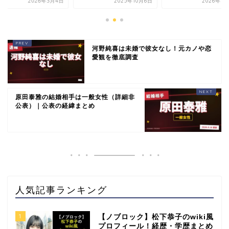
2026年3月4日
2025年10月6日
2026年7
河野純喜は未婚で彼女なし！元カノや恋
愛観を徹底調査
原田泰雅の結婚相手は一般女性（詳細非
公表）｜公表の経緯まとめ
人気記事ランキング
1
【ノブロック】松下恭子のwiki風
プロフィール！経歴・学歴まとめ