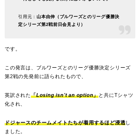
引用元：
山本由伸（ブルワーズとのリーグ優勝決
定シリーズ第
2
戦前日会見より）
です。
この発言は、ブルワーズとのリーグ優勝決定シリーズ
第2戦の先発前に語られたもので、
英訳された
「
Losing isn’t an option
」
と共にTシャツ
化され、
ドジャースのチームメイトたちが着用するほど浸透
し
ました。