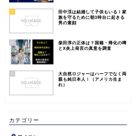
3
田中渓は結婚して子供もいる！家
族を守るために朝3時台に起きる
男の素顔
4
柴田淳の正体は？国籍・帰化の噂
とX炎上発言の真意を調査
5
大自然ロジャーはハーフでなく両
親も純日本人！（アメリカ生ま
れ）
カテゴリー