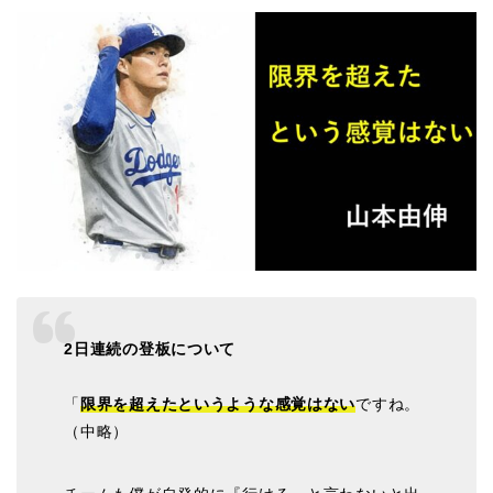
2日連続の登板について
「
限界を超えたというような感覚はない
ですね。
（中略）