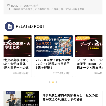
HOME
スポーツ選手
山本由伸の名言まとめ！本当に言った言葉と言ってない語録を整理
RELATED POST
ーツ選手
スポーツ選手
スポーツ選手
下幸之介の高校は咲く
2026全国女子駅伝でX大
デーブ・ロバーツの
この花・大学は日体
バズり！話題の注目選手
は栄子（Eiko）さん
！学歴と世界一への道
5選を解説！
縄ルーツと家族構成..
2026年5月4日
2026年1月11日
2026年5
浮所飛貴は都内の実家暮らし！祖父の教
育が支える礼儀正しさの秘密