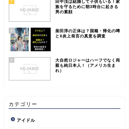
3
田中渓は結婚して子供もいる！家
族を守るために朝3時台に起きる
男の素顔
4
柴田淳の正体は？国籍・帰化の噂
とX炎上発言の真意を調査
5
大自然ロジャーはハーフでなく両
親も純日本人！（アメリカ生ま
れ）
カテゴリー
アイドル