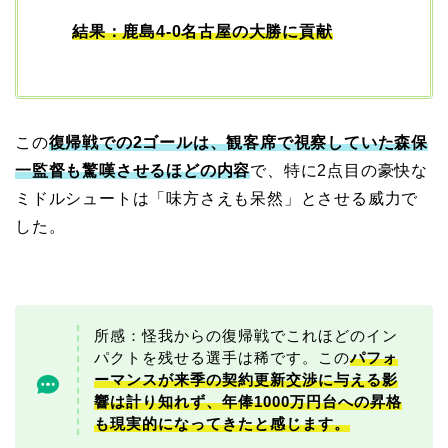
結果：鹿島4-0名古屋の大勝に貢献
この
復帰戦での2ゴールは、観客席で視察していた森保
一監督も驚嘆させるほどの内容
で、特に2点目の豪快な
ミドルシュートは「味方さえも呆然」とさせる威力で
した。
所感：怪我からの復帰戦でこれほどのイン
パクトを残せる選手は稀です。この
パフォ
ーマンスが来季の契約更新交渉に与える影
響は計り知れず、年俸1000万円台への昇格
も現実的になってきたと感じます。