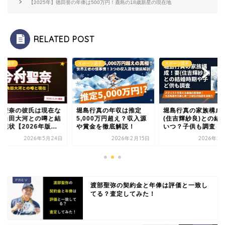
【2025年】徳田誉の年俸は500万円！鹿島の18歳新星の現在地
RELATED POST
ーツ選手
スポーツ選手
スポーツ選手
村聖奈の彼氏は現在な
堀島行真の年収は推定
堀島行真の家族構成
！角田大河との噂と結
5,000万円超え？収入源
(住吉輝紗良)との結
現状【2026年版...
や賞金を徹底解説！
いつ？子供も調査
2026年5月24日
2026年2月15日
2026年2
渡部聖弥の契約金と年俸は評価と一致し
てる？査定してみた！