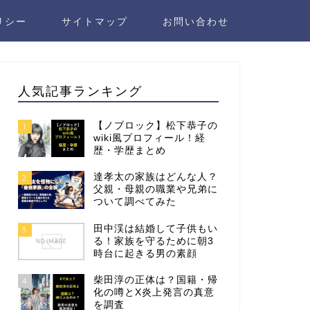
リシー
サイトマップ
お問い合わせ
人気記事ランキング
【ノブロック】松下恭子の
1
wiki風プロフィール！経
歴・学歴まとめ
達孝太の家族はどんな人？
2
父親・母親の職業や兄弟に
ついて調べてみた
田中渓は結婚して子供もい
3
る！家族を守るために朝3
時台に起きる男の素顔
柴田淳の正体は？国籍・帰
4
化の噂とX炎上発言の真意
を調査