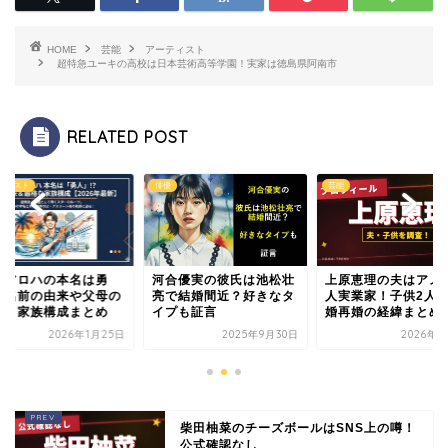
HOME
芸能
アーティスト
超特急ユーキの高校は日本芸術高等学園！実家は徳島県阿南市
RELATED POST
ティスト
俳優
芸能
松アロハの本名は勇
河合優実の彼氏は池松壮
上原恵理の夫はアメ
！名前の由来や父母の
亮で結婚間近？好きなタ
人実業家！子供2人
業、家族構成まとめ
イプも証言
婚再婚の経緯まとめ
2026年1月25日
2025年9月30日
2026年5
柴田柚菜のチーズボールはSNS上の噂！
公式確認なし