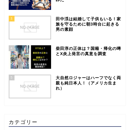
3
田中渓は結婚して子供もいる！家
族を守るために朝3時台に起きる
男の素顔
4
柴田淳の正体は？国籍・帰化の噂
とX炎上発言の真意を調査
5
大自然ロジャーはハーフでなく両
親も純日本人！（アメリカ生ま
れ）
カテゴリー