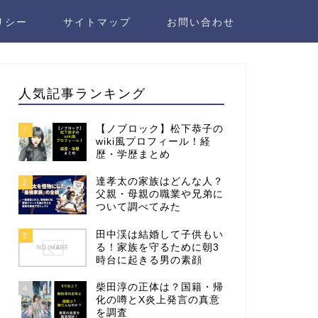
リシー
サイトマップ
お問い合わせ
人気記事ランキング
【ノブロック】松下恭子の
1
wiki風プロフィール！経
歴・学歴まとめ
達孝太の家族はどんな人？
2
父親・母親の職業や兄弟に
ついて調べてみた
田中渓は結婚して子供もい
3
る！家族を守るために朝3
時台に起きる男の素顔
柴田淳の正体は？国籍・帰
4
化の噂とX炎上発言の真意
を調査