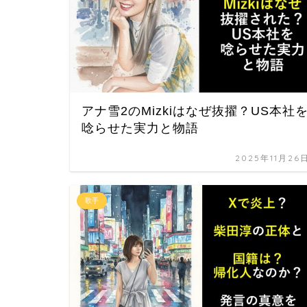
アナ雪2のMizkiはなぜ抜擢？US本社
唸らせた実力と物語
2025年11月26
歌手