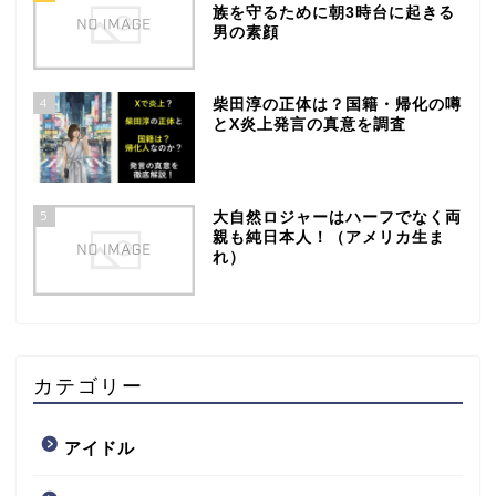
族を守るために朝3時台に起きる
男の素顔
4
柴田淳の正体は？国籍・帰化の噂
とX炎上発言の真意を調査
5
大自然ロジャーはハーフでなく両
親も純日本人！（アメリカ生ま
れ）
カテゴリー
アイドル