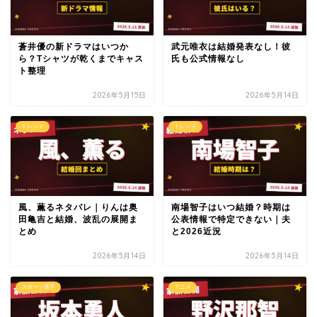
蒼井優の新ドラマはいつか
武元唯衣は結婚発表なし！彼
ら？Tシャツが乾くまでキャス
氏も公式情報なし
ト整理
2026年5月15日
2026年5月14日
トレンド
トレンド
風、薫るネタバレ｜りんは奥
南場智子はいつ結婚？時期は
田亀吉と結婚、波乱の展開ま
公表情報で特定できない｜夫
とめ
と2026近況
2026年5月14日
2026年5月14日
スポーツ選手
アニメ