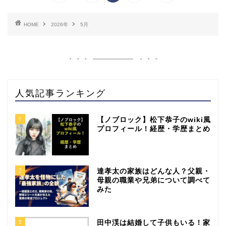
HOME
2026年
5月
人気記事ランキング
1
【ノブロック】松下恭子のwiki風
プロフィール！経歴・学歴まとめ
2
達孝太の家族はどんな人？父親・
母親の職業や兄弟について調べて
みた
3
田中渓は結婚して子供もいる！家