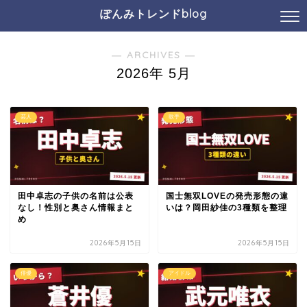
ぽんみトレンドblog
― ARCHIVES ―
2026年 5月
芸人
歌手
田中卓志の子供の名前は公表
国士無双LOVEの発売形態の違
なし！性別と奥さん情報まと
いは？岡田紗佳の3種類を整理
め
2026年5月15日
2026年5月15日
俳優
アイドル