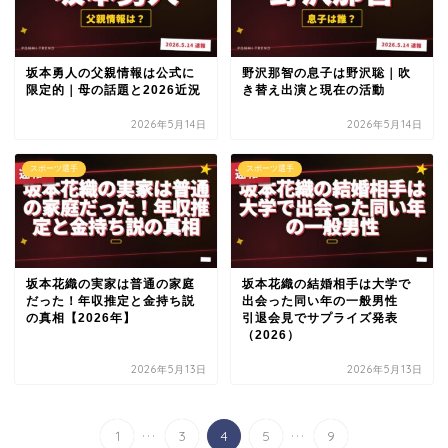
坂本勇人の父親情報は公式に
野沢那智の息子は野沢聡｜吹
限定的｜母の話題と2026近況
き替え出演と現在の活動
2026年5月14日
2026年5月14日
スポーツ選手
スポーツ選手
坂本花織の実家は普通の家庭
坂本花織の結婚相手は大学で
だった！年収推定と金持ち説
出会った同い年の一般男性
の真相【2026年】
引退会見でサプライズ発表
（2026）
2026年5月13日
2026年5月13日
...
...
1
3
4
5
9