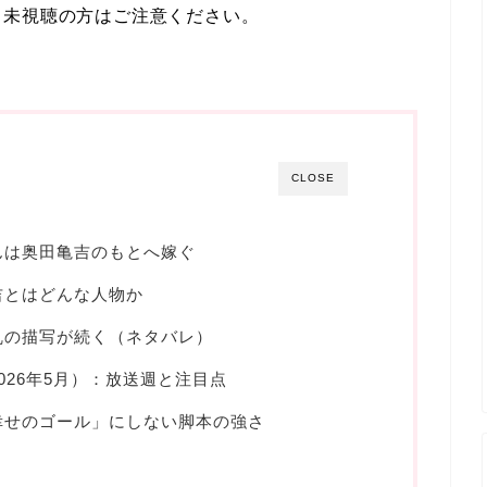
。未視聴の方はご注意ください。
CLOSE
んは奥田亀吉のもとへ嫁ぐ
吉とはどんな人物か
乱の描写が続く（ネタバレ）
026年5月）：放送週と注目点
幸せのゴール」にしない脚本の強さ