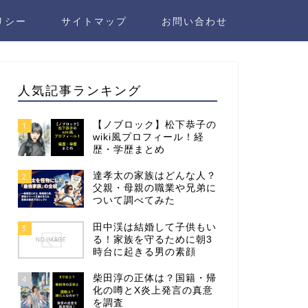
リシー
サイトマップ
お問い合わせ
人気記事ランキング
【ノブロック】松下恭子の
1
wiki風プロフィール！経
歴・学歴まとめ
達孝太の家族はどんな人？
2
父親・母親の職業や兄弟に
ついて調べてみた
田中渓は結婚して子供もい
3
る！家族を守るために朝3
時台に起きる男の素顔
柴田淳の正体は？国籍・帰
4
化の噂とX炎上発言の真意
を調査