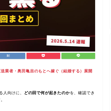
運送業者・奥田亀吉のもとへ嫁ぐ（結婚する）展開
いる人向けに、
どの回で何が起きたのか
を、確認でき
す。