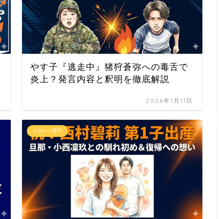
やす子『逃走中』猪狩蒼弥への毒舌で
炎上？発言内容と釈明を徹底解説
日
2026年1月11日
スポーツ選手