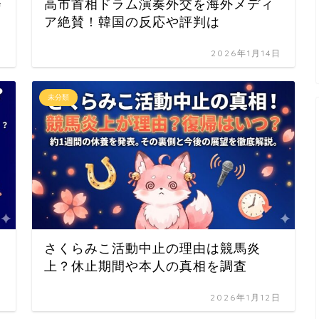
会
高市首相ドラム演奏外交を海外メディ
ア絶賛！韓国の反応や評判は
日
2026年1月14日
未分類
さくらみこ活動中止の理由は競馬炎
上？休止期間や本人の真相を調査
日
2026年1月12日