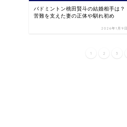
バドミントン桃田賢斗の結婚相手は？
苦難を支えた妻の正体や馴れ初め
2026年1月9
1
2
3