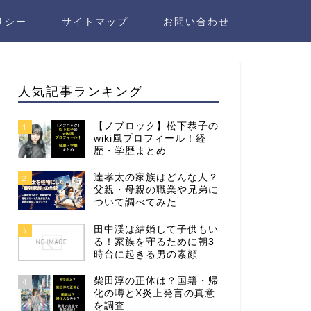
リシー
サイトマップ
お問い合わせ
人気記事ランキング
【ノブロック】松下恭子の
1
wiki風プロフィール！経
歴・学歴まとめ
達孝太の家族はどんな人？
2
父親・母親の職業や兄弟に
ついて調べてみた
田中渓は結婚して子供もい
3
る！家族を守るために朝3
時台に起きる男の素顔
柴田淳の正体は？国籍・帰
4
化の噂とX炎上発言の真意
を調査