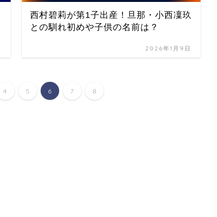
西村碧莉が第1子出産！旦那・小西凜玖
との馴れ初めや子供の名前は？
日
2026年1月9日
4
5
6
7
8