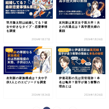
羽月隆太郎は結婚してる？彼
友利新は東京女子医大卒！夫
女や好きなタイプ・恋愛事情
との共通点は？高学歴夫婦の
を調査
素顔
2026年1月27日
2026年1月26日
芸能
アイドル
友利新の家族構成は？夫や子
伊達花彩の兄は宮世琉弥！本
供3人とのエピソードを調査
名は亀井？苗字が違う衝撃の
理由とは
2026年1月26日
2026年1月26日