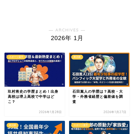
― ARCHIVES ―
2026年 1月
スポーツ選手
政治家
玖村将史の学歴まとめ！出身
石田嵩人の学歴は？高校・大
高校は堺上高校で中学はど
学・外務省経歴と偏差値を調
こ？
査
2026年1月28日
2026年1月27日
政治家
スポーツ選手