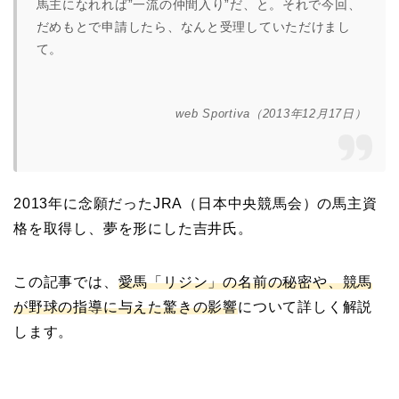
馬主になれれば”一流の仲間入り”だ、と。それで今回、
だめもとで申請したら、なんと受理していただけまし
て。
web Sportiva（2013年12月17日）
2013年に念願だったJRA（日本中央競馬会）の馬主資
格を取得し、夢を形にした吉井氏。
この記事では、
愛馬「リジン」の名前の秘密や、競馬
が野球の指導に与えた驚きの影響
について詳しく解説
します。