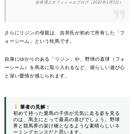
吉井理人オフィシャルブログ（2022年1月3日）
さらにリジンの母親は、吉井氏が初めて所有した「フ
ォーシーム」という牝馬です。
自身にゆかりのある「リジン」や、野球の直球（フォ
ーシーム）を馬名に取り入れるなど、彼らしい遊び心
と深い愛情が感じられます。
筆者の見解：
初めて持った愛馬の子供が元気に走る姿を見る
のは、馬主にとって最高の喜びでしょう。野球
界と競馬界の架け橋となるような素晴らしいネ
ーミングセンスだと思います。