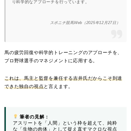
り科学的なアプローチを行っています。
スポニチ競馬Web（2025年12月27日）
馬の疲労回復や科学的トレーニングのアプローチを、
プロ野球選手のマネジメントに応用する。
これは、馬主と監督を兼任する吉井氏だからこそ到達
できた独自の視点
と言えます。
筆者の見解：
アスリートを「人間」という枠を超えて、純粋
な「生物の肉体」として捉え直すマクロな視点