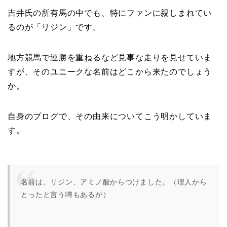
吉井氏の所有馬の中でも、特にファンに親しまれてい
るのが「リジン」です。
地方競馬で連勝を重ねるなど見事な走りを見せていま
すが、そのユニークな名前はどこから来たのでしょう
か。
自身のブログで、その由来についてこう明かしていま
す。
名前は、リジン、アミノ酸からつけました。（理人から
とったと言う噂もあるが）