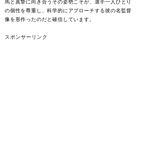
馬と真摯に向き合うその姿勢こそが、選手一人ひとり
の個性を尊重し、科学的にアプローチする彼の名監督
像を形作ったのだと確信しています。
スポンサーリンク