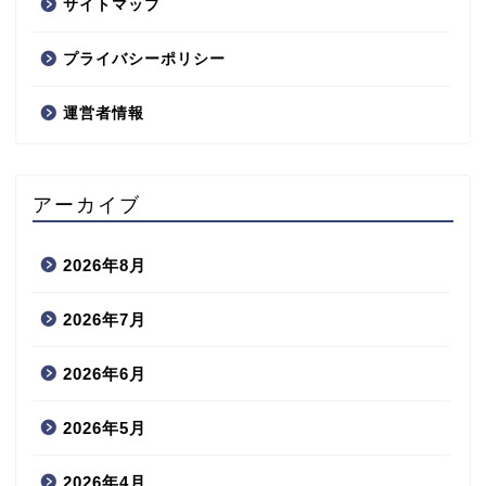
サイトマップ
プライバシーポリシー
運営者情報
アーカイブ
2026年8月
2026年7月
2026年6月
2026年5月
2026年4月