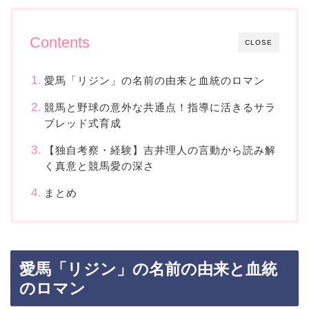
Contents
CLOSE
愛馬「リジン」の名前の由来と血統のロマン
競馬と野球の意外な共通点！指導に活きるサラ
ブレッド式育成
【独自考察・経験】吉井理人の言動から読み解
く真意と競馬愛の深さ
まとめ
愛馬「リジン」の名前の由来と血統
のロマン