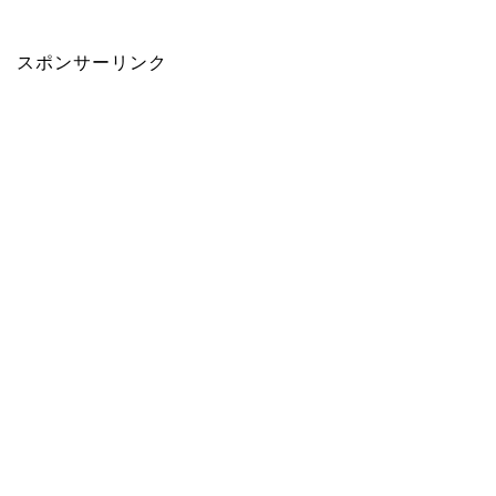
スポンサーリンク