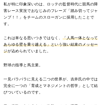
私が特に印象深いのは、ロッテの監督時代に競馬の障
害レース実況でおなじみのフレーズ「踏み切ってジャ
ンプ！！」をチームのスローガンに採用したことで
す。
これは単なる思いつきではなく、
「人馬一体となって
あらゆる壁を乗り越える」という強い結束のメッセー
ジ
が込められていました。
野球の指導と馬主業。
一見バラバラに見える二つの世界が、吉井氏の中では
完全に一つの「育成とマネジメントの哲学」として結
びついているのです。