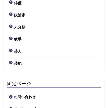
俳優
政治家
未分類
歌手
芸人
芸能
固定ページ
お問い合わせ