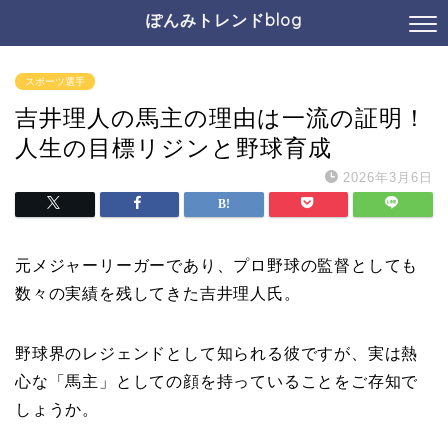
ぽんみトレンドblog
スポーツ選手
吉井理人の馬主の理由は一流の証明！
人生の目標リジンと野球育成
2026年3月6日
元メジャーリーガーであり、プロ野球の監督としても
数々の実績を残してきた吉井理人氏。
野球界のレジェンドとして知られる彼ですが、実は熱
心な「馬主」としての顔を持っていることをご存知で
しょうか。