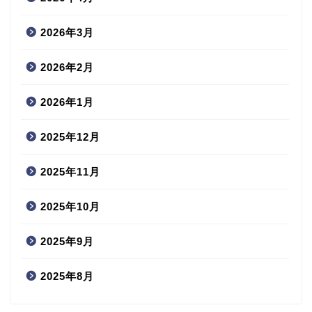
2026年3月
2026年2月
2026年1月
2025年12月
2025年11月
2025年10月
2025年9月
2025年8月