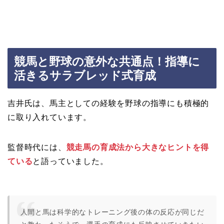
競馬と野球の意外な共通点！指導に
活きるサラブレッド式育成
吉井氏は、馬主としての経験を野球の指導にも積極的
に取り入れています。
監督時代には、
競走馬の育成法から大きなヒントを得
ている
と語っていました。
人間と馬は科学的なトレーニング後の体の反応が同じだ