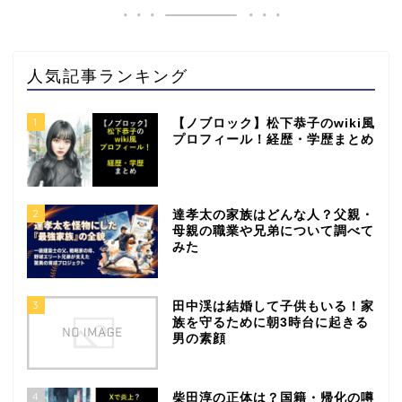
人気記事ランキング
1
【ノブロック】松下恭子のwiki風
プロフィール！経歴・学歴まとめ
2
達孝太の家族はどんな人？父親・
母親の職業や兄弟について調べて
みた
3
田中渓は結婚して子供もいる！家
族を守るために朝3時台に起きる
男の素顔
4
柴田淳の正体は？国籍・帰化の噂