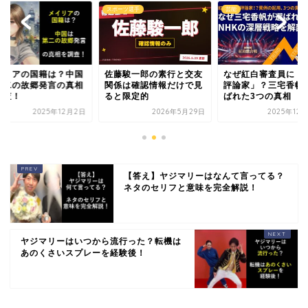
スポーツ選手
芸能
イリアの国籍は？中国
佐藤駿一郎の素行と交友
なぜ紅白審査員に「
第二の故郷発言の真相
関係は確認情報だけで見
評論家」？三宅香帆
調査！
ると限定的
ばれた3つの真相
2025年12月2日
2026年5月29日
2025年12
【答え】ヤジマリーはなんて言ってる？
ネタのセリフと意味を完全解説！
ヤジマリーはいつから流行った？転機は
あのくさいスプレーを経験後！