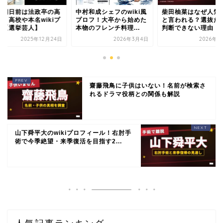
本期日前は法政卒の高
中村和成シェフのwiki風
柴田柚菜はなぜ人気
歴！高校や本名wikiプ
プロフ！大卒から始めた
と言われる？選抜だ
フ【選挙芸人】
本物のフレンチ料理...
判断できない理由
2025年12月24日
2026年3月4日
2026年6
齋藤飛鳥に子供はいない！名前が検索さ
れるドラマ役柄との関係も解説
山下舜平大のwikiプロフィール！右肘手
術で今季絶望・来季復活を目指す2...