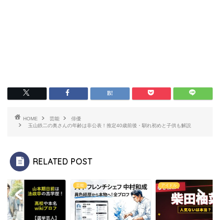
HOME
芸能
俳優
玉山鉄二の奥さんの年齢は非公表！推定40歳前後・馴れ初めと子供も解説
RELATED POST
芸能
アイドル