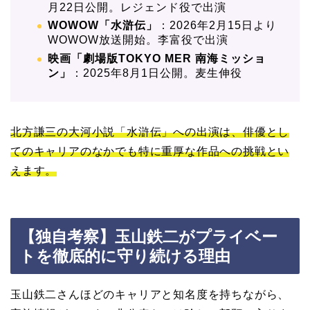
月22日公開。レジェンド役で出演
WOWOW「水滸伝」
：2026年2月15日より
WOWOW放送開始。李富役で出演
映画「劇場版TOKYO MER 南海ミッショ
ン」
：2025年8月1日公開。麦生伸役
北方謙三の大河小説「水滸伝」への出演は、俳優とし
てのキャリアのなかでも特に重厚な作品への挑戦とい
えます。
【独自考察】玉山鉄二がプライベー
トを徹底的に守り続ける理由
玉山鉄二さんほどのキャリアと知名度を持ちながら、