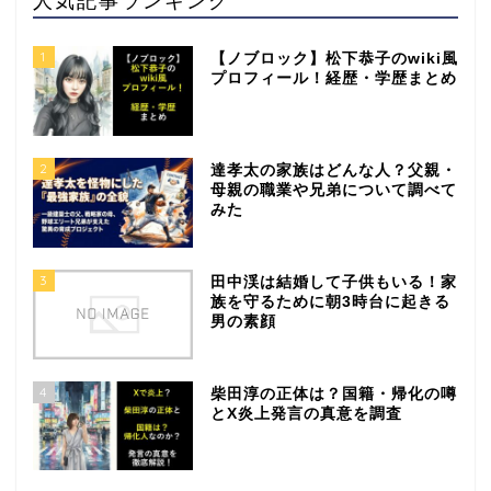
人気記事ランキング
1
【ノブロック】松下恭子のwiki風
プロフィール！経歴・学歴まとめ
2
達孝太の家族はどんな人？父親・
母親の職業や兄弟について調べて
みた
3
田中渓は結婚して子供もいる！家
族を守るために朝3時台に起きる
男の素顔
4
柴田淳の正体は？国籍・帰化の噂
とX炎上発言の真意を調査