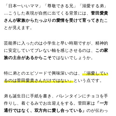
「日本一いいママ」「尊敬できる兄」「溺愛する弟」
…こうした表現が自然に出てくる背景には、
菅田愛貴
さんが家族からたっぷりの愛情を受けて育ってきた
こ
とが見えます。
芸能界に入ったのは小学生と早い時期ですが、精神的
に安定していてブレない軸を感じさせるのは、
この家
族の土台があるからこそ
ではないでしょうか。
特に弟とのエピソードで興味深いのは、
「溺愛してい
るのは菅田愛貴さんだけではない」
という点です。
弟も誕生日に手紙を書き、バレンタインにチョコを手
作りし、着ぐるみでお出迎えをする。菅田家は
「一方
通行ではなく、双方向に愛し合っている」
のが伝わっ