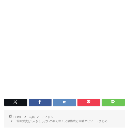
HOME
芸能
アイドル
菅田愛貴は3人きょうだいの真ん中！兄弟構成と溺愛エピソードまとめ