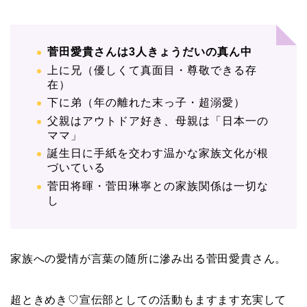
菅田愛貴さんは3人きょうだいの真ん中
上に兄（優しくて真面目・尊敬できる存
在）
下に弟（年の離れた末っ子・超溺愛）
父親はアウトドア好き、母親は「日本一の
ママ」
誕生日に手紙を交わす温かな家族文化が根
づいている
菅田将暉・菅田琳寧との家族関係は一切な
し
家族への愛情が言葉の随所に滲み出る菅田愛貴さん。
超ときめき♡宣伝部としての活動もますます充実して