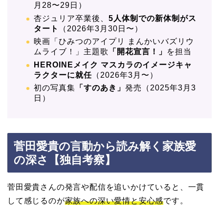
月28〜29日）
杏ジュリア卒業後、
5人体制での新体制がス
タート
（2026年3月30日〜）
映画「ひみつのアイプリ まんかいバズリウ
ムライブ！」主題歌
「開花宣言！」
を担当
HEROINEメイク マスカラのイメージキャ
ラクターに就任
（2026年3月〜）
初の写真集
「すのあき」
発売（2025年3月3
日）
菅田愛貴の言動から読み解く家族愛
の深さ【独自考察】
菅田愛貴さんの発言や配信を追いかけていると、一貫
して感じるのが
家族への深い愛情と安心感
です。