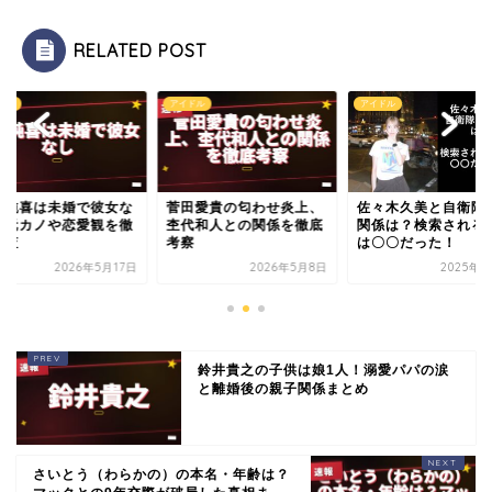
RELATED POST
ドル
アイドル
アイドル
野純喜は未婚で彼女な
菅田愛貴の匂わせ炎上、
佐々木久美と自衛隊
！元カノや恋愛観を徹
杢代和人との関係を徹底
関係は？検索される
調査
考察
は〇〇だった！
2026年5月17日
2026年5月8日
2025年9
鈴井貴之の子供は娘1人！溺愛パパの涙
と離婚後の親子関係まとめ
さいとう（わらかの）の本名・年齢は？