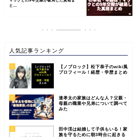
マックとの9年交際が破局した真相ま
と...
人気記事ランキング
1
【ノブロック】松下恭子のwiki風
プロフィール！経歴・学歴まとめ
2
達孝太の家族はどんな人？父親・
母親の職業や兄弟について調べて
みた
3
田中渓は結婚して子供もいる！家
族を守るために朝3時台に起きる