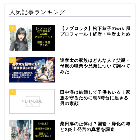
人気記事ランキング
1
【ノブロック】松下恭子のwiki風
プロフィール！経歴・学歴まとめ
2
達孝太の家族はどんな人？父親・
母親の職業や兄弟について調べて
みた
3
田中渓は結婚して子供もいる！家
族を守るために朝3時台に起きる
男の素顔
4
柴田淳の正体は？国籍・帰化の噂
とX炎上発言の真意を調査