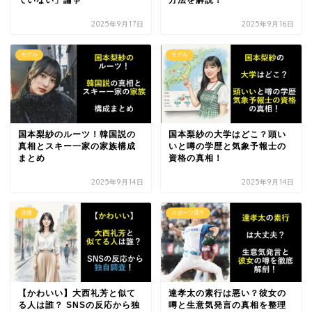
2025年9月17日
2025年9月16日
モデル
モデル
国本梨紗のルーツ！韓国説の
国本梨紗の大学はどこ？頭い
真相とスキー一家の家族構成
いと噂の学歴と気象予報士の
まとめ
資格の真相！
2025年9月14日
2025年9月14日
俳優
スポーツ選手
【かわいい】大西礼芳と似て
達孝太の素行は悪い？彼女の
る人は誰？ SNSの反応から独
噂と生意気発言の真相を整理