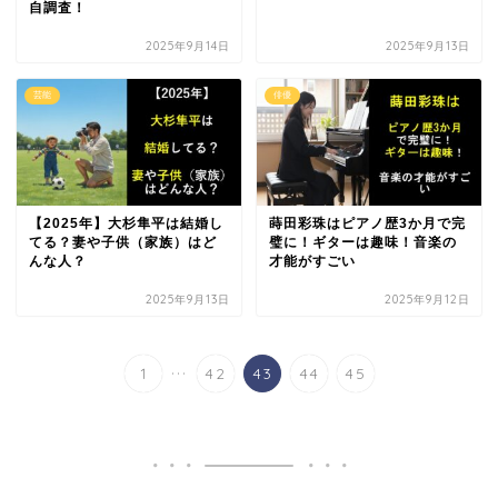
自調査！
2025年9月14日
2025年9月13日
芸能
俳優
【2025年】大杉隼平は結婚し
蒔田彩珠はピアノ歴3か月で完
てる？妻や子供（家族）はど
璧に！ギターは趣味！音楽の
んな人？
才能がすごい
2025年9月13日
2025年9月12日
...
1
42
43
44
45