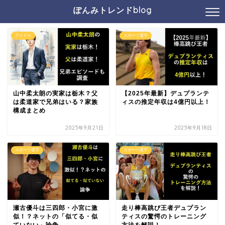
ぽんみトレンドblog
アイドル
スポーツ選手
山中柔太朗の実家は栃木？父
【2025年最新】デュプランテ
は柔道家で兄弟はいる？家族
ィスの推定年収は4億円以上！
構成まとめ
2025年9月21日
2025年9月18日
スポーツ選手
スポーツ選手
瀬古優斗は三四郎・小宮に激
走り棒高跳び王者デュプラン
似！？ネットの「似てる・似
ティスの驚愕のトレーニング
ていない」論争
方法を解説！