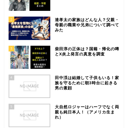
2
達孝太の家族はどんな人？父親・
母親の職業や兄弟について調べて
みた
3
柴田淳の正体は？国籍・帰化の噂
とX炎上発言の真意を調査
4
田中渓は結婚して子供もいる！家
族を守るために朝3時台に起きる
男の素顔
5
大自然ロジャーはハーフでなく両
親も純日本人！（アメリカ生ま
れ）