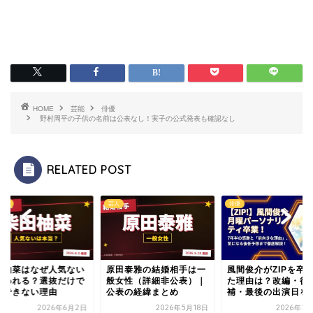
HOME
芸能
俳優
野村周平の子供の名前は公表なし！実子の公式発表も確認なし
RELATED POST
ドル
芸人
俳優
田柚菜はなぜ人気ない
原田泰雅の結婚相手は一
風間俊介がZIPを卒
言われる？選抜だけで
般女性（詳細非公表）｜
た理由は？改編・後
断できない理由
公表の経緯まとめ
補・最後の出演日を整.
2026年6月2日
2026年5月18日
2026年2