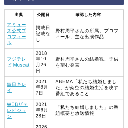
出典
公開日
確認した内容
アミュー
掲載日
ズ公式プ
野村周平さんの所属、プロフ
記載な
ロフィー
ィール、主な出演作品
し
ル
2018
年10
フジテレ
野村周平さんの結婚観、子供
月26
ビ Muscat
を望む発言
日
2021
ABEMA「私たち結婚しまし
毎日キレ
年8月
た」が架空の結婚生活を映す
イ
7日
番組であること
WEBザテ
2021
「私たち結婚しました」の番
年6月
レビジョ
組概要と放送情報
28日
ン
2026