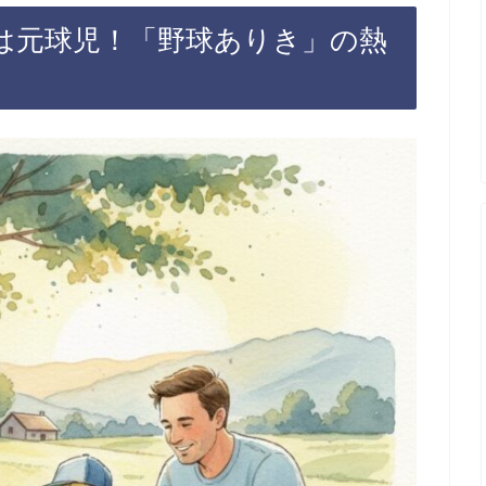
は元球児！「野球ありき」の熱