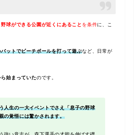
、
野球ができる公園が近くにあること
を条件
に、こ
のバットでビーチボールを打って遊ぶ
など、日常が
から始まっていた
のです。
う人生の一大イベントでさえ「息子の野球
親の覚悟には驚かされます。
う強い意志が、森下選手の才能を伸ばす礎