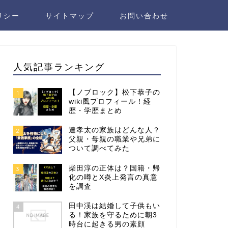
リシー
サイトマップ
お問い合わせ
人気記事ランキング
【ノブロック】松下恭子の
1
wiki風プロフィール！経
歴・学歴まとめ
達孝太の家族はどんな人？
2
父親・母親の職業や兄弟に
ついて調べてみた
柴田淳の正体は？国籍・帰
3
化の噂とX炎上発言の真意
を調査
田中渓は結婚して子供もい
4
る！家族を守るために朝3
時台に起きる男の素顔