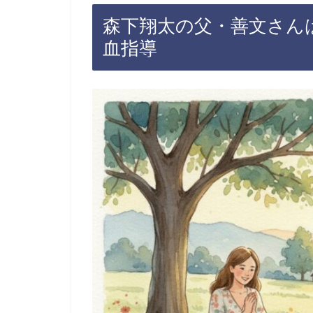
森下翔太の父・善文さん
血指導