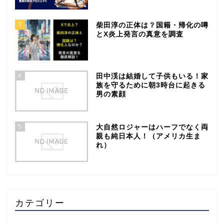
3
柴田淳の正体は？国籍・帰化の噂
とX炎上発言の真意を調査
4
田中渓は結婚して子供もいる！家
族を守るために朝3時台に起きる
男の素顔
5
大自然ロジャーはハーフでなく両
親も純日本人！（アメリカ生ま
れ）
カテゴリー