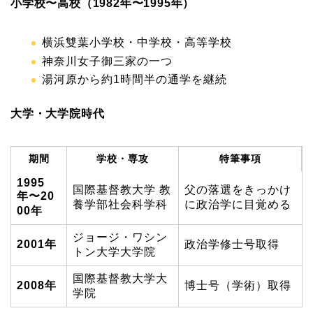
小学校〜高校（1982年〜1995年）
横浜雙葉小学校・中学校・高等学校
神奈川女子御三家の一つ
湯河原から約1時間半の通学を継続
大学・大学院時代
期間
学校・専攻
特筆事項
1995
国際基督教大学 教
父の落選をきっかけ
年〜20
養学部社会科学科
に政治学に目覚める
00年
ジョージ・ワシン
2001年
政治学修士号取得
トン大学大学院
国際基督教大学大
2008年
博士号（学術）取得
学院