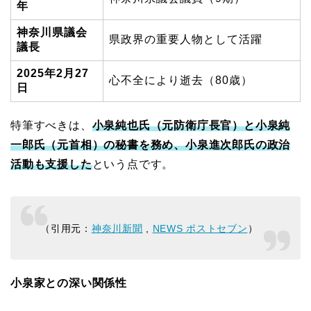
年
神奈川県議会
県政界の重要人物として活躍
議長
2025年2月27
心不全により逝去（80歳）
日
特筆すべきは、
小泉純也氏（元防衛庁長官）と小泉純
一郎氏（元首相）の秘書を務め、小泉進次郎氏の政治
活動も支援した
という点です。
（引用元：
神奈川新聞
,
NEWS ポストセブン
）
小泉家との深い関係性