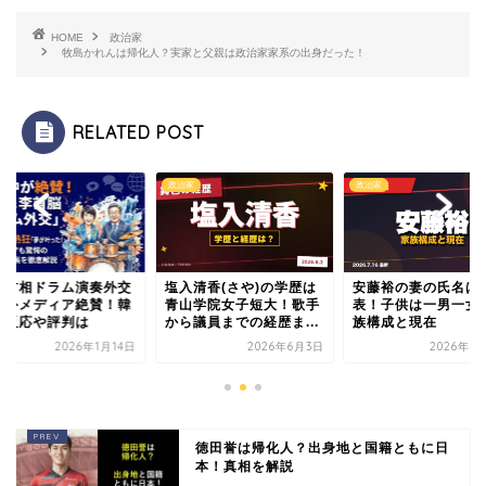
HOME
政治家
牧島かれんは帰化人？実家と父親は政治家家系の出身だった！
RELATED POST
家
政治家
政治家
市首相ドラム演奏外交
塩入清香(さや)の学歴は
安藤裕の妻の氏名は
海外メディア絶賛！韓
青山学院女子短大！歌手
表！子供は一男一女
の反応や評判は
から議員までの経歴ま...
族構成と現在
2026年1月14日
2026年6月3日
2026年7
徳田誉は帰化人？出身地と国籍ともに日
本！真相を解説