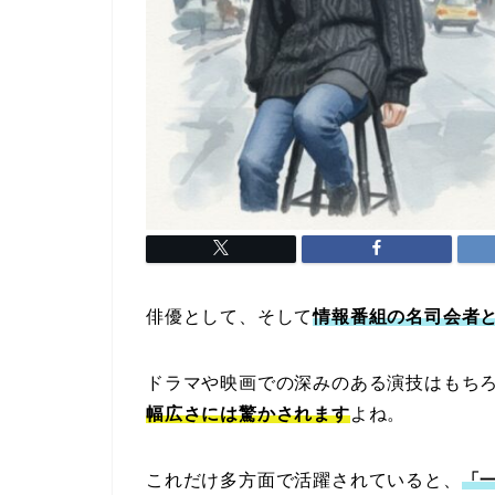
俳優として、そして
情報番組の名司会者
ドラマや映画での深みのある演技はもち
幅広さには驚かされます
よね。
これだけ多方面で活躍されていると、
「