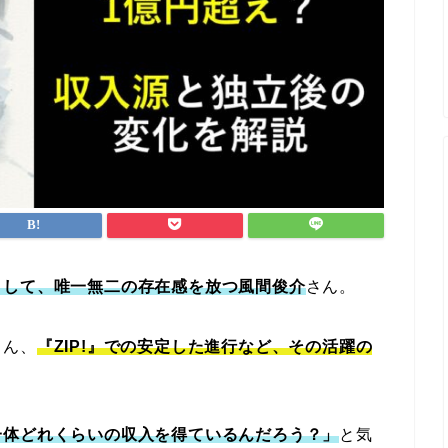
として、唯一無二の存在感を放つ風間俊介
さん。
ろん、
『ZIP!』での安定した進行など、その活躍の
一体どれくらいの収入を得ているんだろう？」
と気