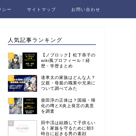
リシー
サイトマップ
お問い合わせ
人気記事ランキング
【ノブロック】松下恭子の
1
wiki風プロフィール！経
歴・学歴まとめ
達孝太の家族はどんな人？
2
父親・母親の職業や兄弟に
ついて調べてみた
柴田淳の正体は？国籍・帰
3
化の噂とX炎上発言の真意
を調査
田中渓は結婚して子供もい
4
る！家族を守るために朝3
時台に起きる男の素顔