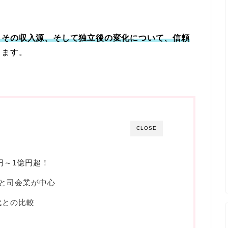
、その収入源、そして独立後の変化について、信頼
きます。
CLOSE
円～1億円超！
と司会業が中心
代との比較