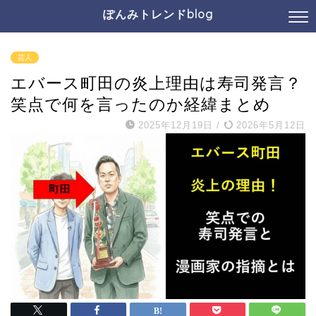
ぽんみトレンドblog
芸人
エバース町田の炎上理由は寿司発言？
笑点で何を言ったのか経緯まとめ
2025年12月19日
/
2026年5月12日