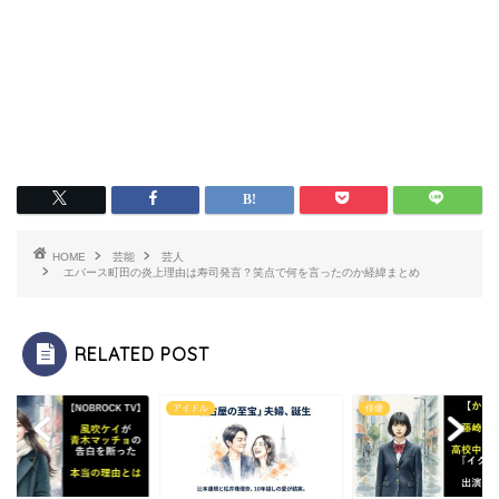
HOME
芸能
芸人
エバース町田の炎上理由は寿司発言？笑点で何を言ったのか経緯まとめ
RELATED POST
ル
アイドル
俳優