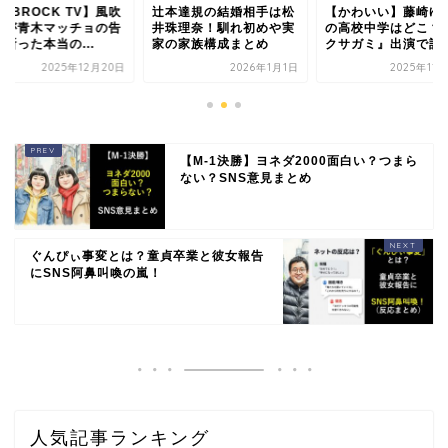
OBROCK TV】風吹
辻本達規の結婚相手は松
【かわいい】藤崎ゆ
イが青木マッチョの告
井珠理奈！馴れ初めや実
の高校中学はどこ？
断った本当の...
家の家族構成まとめ
クサガミ』出演で話
2025年12月20日
2026年1月1日
2025年11
【M-1決勝】ヨネダ2000面白い？つまら
ない？SNS意見まとめ
ぐんぴぃ事変とは？童貞卒業と彼女報告
にSNS阿鼻叫喚の嵐！
人気記事ランキング