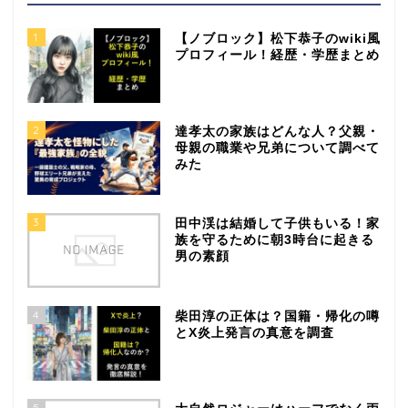
1
【ノブロック】松下恭子のwiki風
プロフィール！経歴・学歴まとめ
2
達孝太の家族はどんな人？父親・
母親の職業や兄弟について調べて
みた
3
田中渓は結婚して子供もいる！家
族を守るために朝3時台に起きる
男の素顔
4
柴田淳の正体は？国籍・帰化の噂
とX炎上発言の真意を調査
5